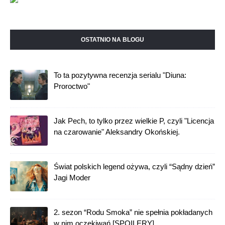
OSTATNIO NA BLOGU
To ta pozytywna recenzja serialu "Diuna:
Proroctwo"
Jak Pech, to tylko przez wielkie P, czyli "Licencja
na czarowanie" Aleksandry Okońskiej.
Świat polskich legend ożywa, czyli “Sądny dzień”
Jagi Moder
2. sezon “Rodu Smoka” nie spełnia pokładanych
w nim oczekiwań [SPOILERY]