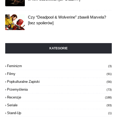
Czy “Deadpool & Wolverine” zbawili Marvela?
[bez spoilerów]
KATEGORIE
Feminizm
(3)
Filmy
(91)
Popkulturalne Zapiski
(56)
Przemyślenia
(73)
Recenzje
(188)
Seriale
(93)
Stand-Up
(1)