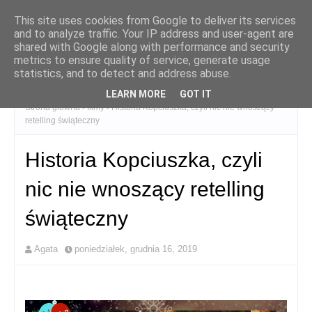
This site uses cookies from Google to deliver its services
and to analyze traffic. Your IP address and user-agent are
shared with Google along with performance and security
metrics to ensure quality of service, generate usage
statistics, and to detect and address abuse.
LEARN MORE
GOT IT
Strona główna
filmy
Historia Kopciuszka, czyli nic nie wnoszący
retelling świąteczny
Historia Kopciuszka, czyli
nic nie wnoszący retelling
świąteczny
Agata
poniedziałek, grudnia 16, 2019