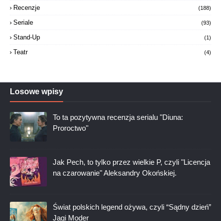
Recenzje
(188)
Seriale
(93)
Stand-Up
(1)
Teatr
(4)
Losowe wpisy
To ta pozytywna recenzja serialu "Diuna:
Proroctwo"
Jak Pech, to tylko przez wielkie P, czyli "Licencja
na czarowanie" Aleksandry Okońskiej.
Świat polskich legend ożywa, czyli “Sądny dzień”
Jagi Moder