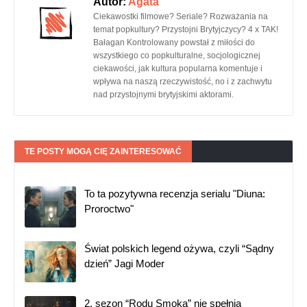
Autor:
Agata
Ciekawostki filmowe? Seriale? Rozważania na
temat popkultury? Przystojni Brytyjczycy? 4 x TAK!
Bałagan Kontrolowany powstał z miłości do
wszystkiego co popkulturalne, socjologicznej
ciekawości, jak kultura popularna komentuje i
wpływa na naszą rzeczywistość, no i z zachwytu
nad przystojnymi brytyjskimi aktorami.
TE POSTY MOGĄ CIĘ ZAINTERESOWAĆ
To ta pozytywna recenzja serialu "Diuna:
Proroctwo"
Świat polskich legend ożywa, czyli “Sądny
dzień” Jagi Moder
2. sezon “Rodu Smoka” nie spełnia