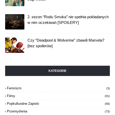
2. sezon “Rodu Smoka” nie spełnia pokładanych
w nim oczekiwań [SPOILERY]
Czy “Deadpool & Wolverine” zbawili Marvela?
[bez spoilerów]
KATEGORIE
Feminizm
(3)
Filmy
(91)
Popkulturalne Zapiski
(56)
Przemyślenia
(73)