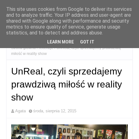
This site uses cookies from Google to deliver its services
and to analyze traffic. Your IP address and user-agent are
shared with Google along with performance and security
metrics to ensure quality of service, generate usage
statistics, and to detect and address abuse.
LEARN MORE
GOT IT
Strona główna
recenzje
UnReal, czyli sprzedajemy prawdziwą
miłość w reality show
UnReal, czyli sprzedajemy
prawdziwą miłość w reality
show
Agata
środa, sierpnia 12, 2015