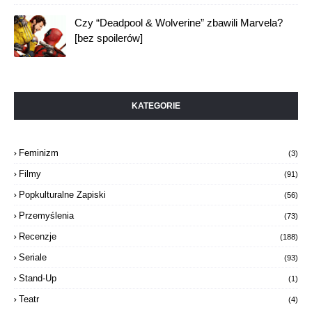
Czy “Deadpool & Wolverine” zbawili Marvela?
[bez spoilerów]
KATEGORIE
Feminizm
(3)
Filmy
(91)
Popkulturalne Zapiski
(56)
Przemyślenia
(73)
Recenzje
(188)
Seriale
(93)
Stand-Up
(1)
Teatr
(4)