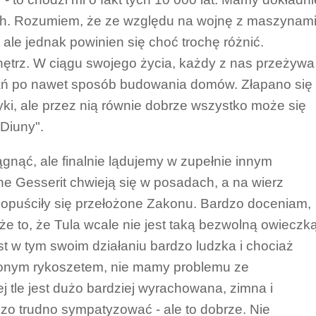
ch. Rozumiem, że ze względu na wojnę z maszynami
 ale jednak powinien się choć trochę różnić.
ętrz. W ciągu swojego życia, każdy z nas przeżywa
rań po nawet sposób budowania domów. Złapano się
yki, ale przez nią równie dobrze wszystko może się
"Diuny".
gnąć, ale finalnie lądujemy w zupełnie innym
ne Gesserit chwieją się w posadach, a na wierz
dopuściły się przełożone Zakonu. Bardzo doceniam,
akże to, że Tula wcale nie jest taką bezwolną owieczką
t w tym swoim działaniu bardzo ludzka i chociaż
jonym rykoszetem, nie mamy problemu ze
j tle jest dużo bardziej wyrachowana, zimna i
dzo trudno sympatyzować - ale to dobrze. Nie