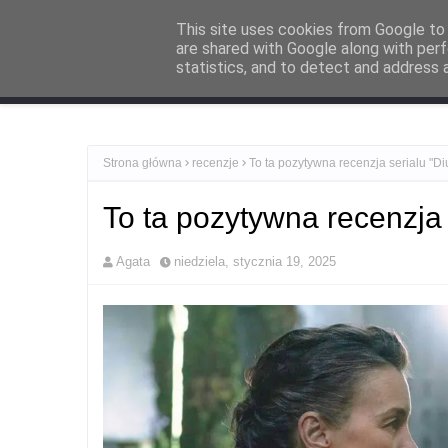
O mnie
Zacznij tutaj
Kontakt i współpraca
Polityka Prywat
This site uses cookies from Google to d
are shared with Google along with perf
statistics, and to detect and address 
Recenzje
Po
Strona główna
recenzje
To ta pozytywna recenzja serialu "D
To ta pozytywna recenzja 
Agata
niedziela, stycznia 19, 2025