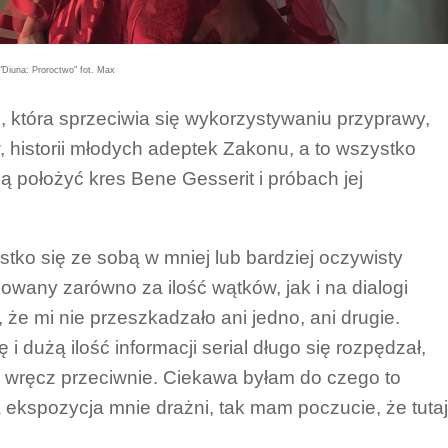
"Diuna: Proroctwo" fot. Max
i, która sprzeciwia się wykorzystywaniu przyprawy,
w, historii młodych adeptek Zakonu, a to wszystko
ą położyć kres Bene Gesserit i próbach jej
tko się ze sobą w mniej lub bardziej oczywisty
ykowany zarówno za ilość wątków, jak i na dialogi
 że mi nie przeszkadzało ani jedno, ani drugie.
 dużą ilość informacji serial długo się rozpędzał,
 wręcz przeciwnie. Ciekawa byłam do czego to
a ekspozycja mnie drażni, tak mam poczucie, że tutaj