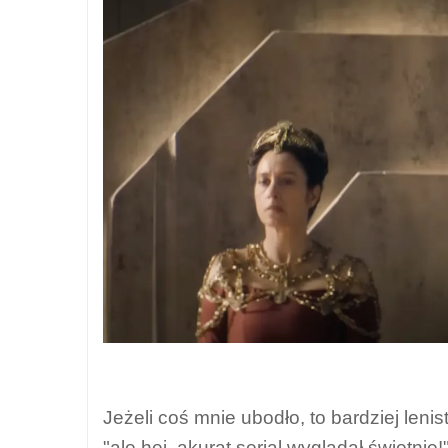
Jeżeli coś mnie ubodło, to bardziej leni
"ale hej, akurat serial wyglądał świetnie