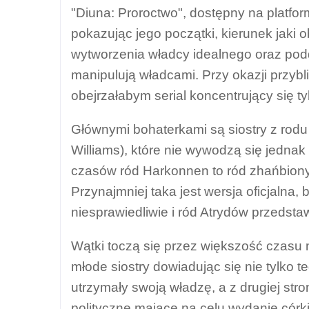
"Diuna: Proroctwo", dostępny na platfo
pokazując jego początki, kierunek jaki o
wytworzenia władcy idealnego oraz pod
manipulują władcami. Przy okazji przyb
obejrzałabym serial koncentrujący się ty
Głównymi bohaterkami są siostry z rodu 
Williams), które nie wywodzą się jednak 
czasów ród Harkonnen to ród zhańbion
Przynajmniej taka jest wersja oficjalna,
niesprawiedliwie i ród Atrydów przedst
Wątki toczą się przez większość czasu
młode siostry dowiadując się nie tylko teg
utrzymały swoją władzę, a z drugiej st
polityczne mające na celu wydanie córk