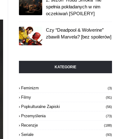
spełnia pokładanych w nim
oczekiwań [SPOILERY]
Czy “Deadpool & Wolverine”
zbawili Marvela? [bez spoilerów]
KATEGORIE
Feminizm
(3)
Filmy
(91)
Popkulturalne Zapiski
(56)
Przemyślenia
(73)
Recenzje
(188)
Seriale
(93)