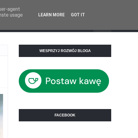
user-agent
erate usage
LEARN MORE
GOT IT
Mega Menu
WESPRZYJ ROZWÓJ BLOGA
FACEBOOK