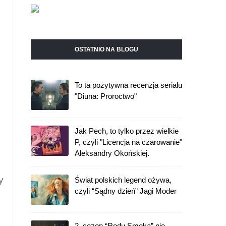
OSTATNIO NA BLOGU
To ta pozytywna recenzja serialu
"Diuna: Proroctwo"
Jak Pech, to tylko przez wielkie
P, czyli "Licencja na czarowanie"
Aleksandry Okońskiej.
y
Świat polskich legend ożywa,
czyli “Sądny dzień” Jagi Moder
2. sezon “Rodu Smoka” nie