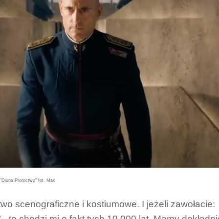
"Diuna Proroctwo" fot. Max
stwo scenograficzne i kostiumowe. I jeżeli zawołacie:
!" - to chodzi mi o fakt tych 10 000 lat. Mamy dokładni