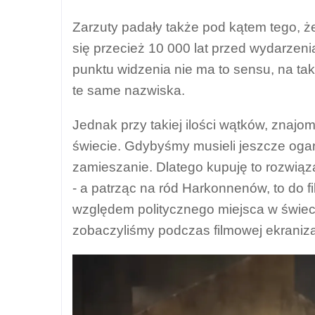
Zarzuty padały także pod kątem tego, ż
się przecież 10 000 lat przed wydarzenia
punktu widzenia nie ma to sensu, na taki
te same nazwiska.
Jednak przy takiej ilości wątków, znaj
świecie. Gdybyśmy musieli jeszcze oga
zamieszanie. Dlatego kupuję to rozwiązan
- a patrząc na ród Harkonnenów, to do
względem politycznego miejsca w świecie
zobaczyliśmy podczas filmowej ekraniza