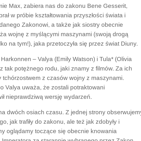
rmie Max, zabiera nas do zakonu Bene Gesserit,
brał w próbie kształtowania przyszłości świata i
danego Zakonowi, a także jak siostry obecnie
liża wojnę z myślącymi maszynami (swoją drogą
lko na tym!), jaka przetoczyła się przez świat Diuny.
Harkonnen – Valya (Emily Watson) i Tula* (Olivia
z tak potężnego rodu, jaki znamy z filmów. Za ich
y tchórzostwem z czasów wojny z maszynami.
 bo Valya uważa, że zostali potraktowani
awił nieprawdziwą wersję wydarzeń.
 na dwóch osiach czasu. Z jednej strony obserwujem
o, jak trafiły do zakonu, ale też jak zdobyły i
rony oglądamy toczące się obecnie knowania
i Imperatora za starannie wybranego przez Zakon