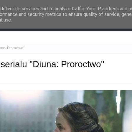
ności
eliver its services and to analyze traffic. Your IP address and 
ormance and security metrics to ensure quality of service, gen
abuse.
pkulturalne zapiski
Przemyślenia
O mnie
Współpraca
iuna: Proroctwo"
serialu "Diuna: Proroctwo"