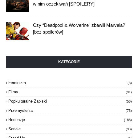
w nim oczekiwań [SPOILERY]
Czy “Deadpool & Wolverine” zbawili Marvela?
[bez spoilerów]
KATEGORIE
Feminizm
(3)
Filmy
(91)
Popkulturalne Zapiski
(56)
Przemyślenia
(73)
Recenzje
(188)
Seriale
(93)