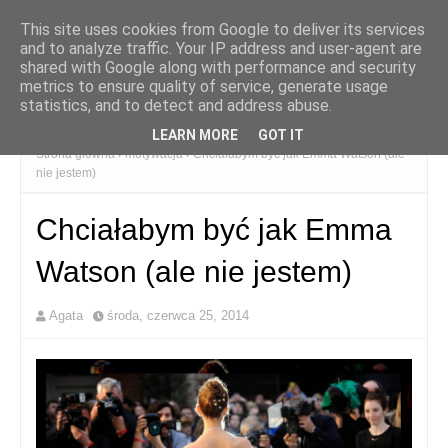
This site uses cookies from Google to deliver its services
and to analyze traffic. Your IP address and user-agent are
shared with Google along with performance and security
metrics to ensure quality of service, generate usage
statistics, and to detect and address abuse.
LEARN MORE
GOT IT
Strona główna
motywacja
Chciałabym być jak Emma Watson (ale
nie jestem)
Chciałabym być jak Emma
Watson (ale nie jestem)
Agata
środa, czerwca 25, 2014