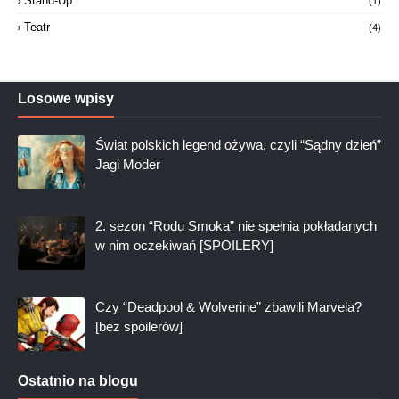
Stand-Up
(1)
Teatr
(4)
Losowe wpisy
Świat polskich legend ożywa, czyli “Sądny dzień”
Jagi Moder
2. sezon “Rodu Smoka” nie spełnia pokładanych
w nim oczekiwań [SPOILERY]
Czy “Deadpool & Wolverine” zbawili Marvela?
[bez spoilerów]
Ostatnio na blogu