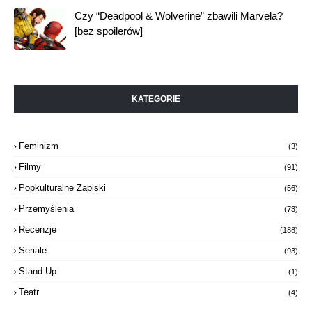
Jagi Moder
2. sezon “Rodu Smoka” nie spełnia pokładanych
w nim oczekiwań [SPOILERY]
Czy “Deadpool & Wolverine” zbawili Marvela?
[bez spoilerów]
KATEGORIE
Feminizm
(3)
Filmy
(91)
Popkulturalne Zapiski
(56)