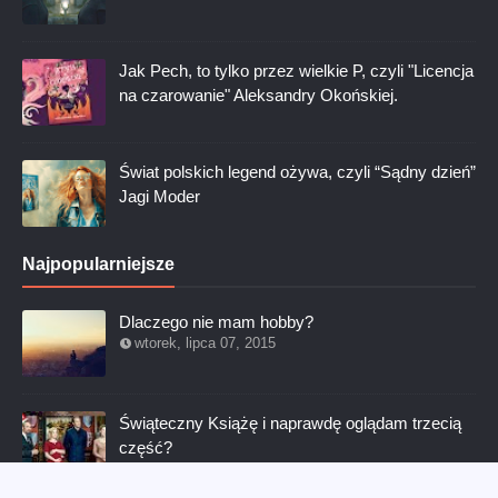
w nim oczekiwań [SPOILERY]
Ostatnio na blogu
To ta pozytywna recenzja serialu "Diuna:
Proroctwo"
Jak Pech, to tylko przez wielkie P, czyli "Licencja
na czarowanie" Aleksandry Okońskiej.
Świat polskich legend ożywa, czyli “Sądny dzień”
Jagi Moder
Najpopularniejsze
Dlaczego nie mam hobby?