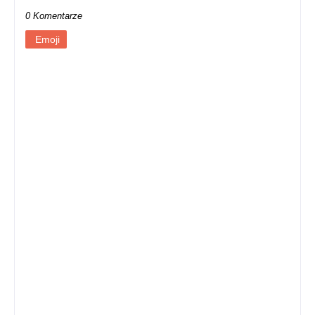
2. sezon “Rodu Smoka” nie spełnia
pokładanych w nim oczekiwań [SPOILERY]
PRZEŚLIJ KOMENTARZ
0 Komentarze
Emoji