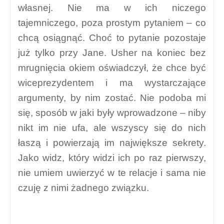
sama postać. Nie różnią się od siebie
niczym, prócz płci. W dodatku
przedstawieni są tak łopatologicznie, że
nawet nie próbujemy dochodzić do tego, po
której są stronie, bo wiadomo – po swojej
własnej. Nie ma w ich niczego
tajemniczego, poza prostym pytaniem – co
chcą osiągnąć. Choć to pytanie pozostaje
już tylko przy Jane. Usher na koniec bez
mrugnięcia okiem oświadczył, że chce być
wiceprezydentem i ma wystarczające
argumenty, by nim zostać. Nie podoba mi
się, sposób w jaki były wprowadzone – niby
nikt im nie ufa, ale wszyscy się do nich
łaszą i powierzają im największe sekrety.