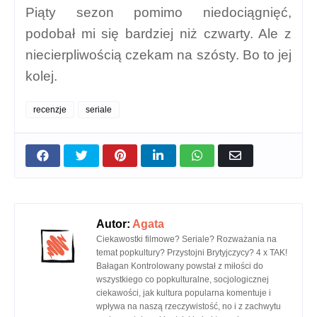
Jako widz, który widzi ich po raz pierwszy,
nie umiem uwierzyć w te relacje i sama nie
czuję z nimi żadnego związku.
Piąty sezon pomimo niedociągnięć,
podobał mi się bardziej niż czwarty. Ale z
niecierpliwością czekam na szósty. Bo to jej
kolej.
recenzje
seriale