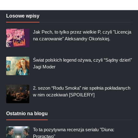
Przemyślenia
(73)
Recenzje
(188)
Seriale
(93)
Stand-Up
(1)
Teatr
(4)
Losowe wpisy
Jak Pech, to tylko przez wielkie P, czyli "Licencja
na czarowanie" Aleksandry Okońskiej.
Świat polskich legend ożywa, czyli “Sądny dzień”
Jagi Moder
2. sezon “Rodu Smoka” nie spełnia pokładanych