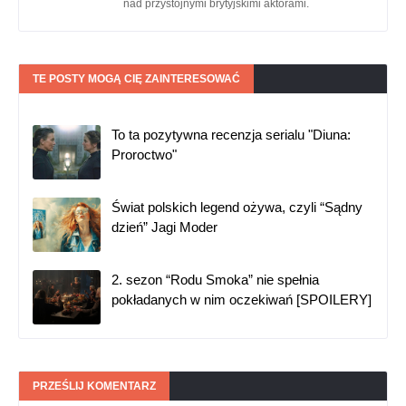
Autor:
Agata
Ciekawostki filmowe? Seriale? Rozważania na
temat popkultury? Przystojni Brytyjczycy? 4 x TAK!
Bałagan Kontrolowany powstał z miłości do
wszystkiego co popkulturalne, socjologicznej
ciekawości, jak kultura popularna komentuje i
wpływa na naszą rzeczywistość, no i z zachwytu
nad przystojnymi brytyjskimi aktorami.
TE POSTY MOGĄ CIĘ ZAINTERESOWAĆ
To ta pozytywna recenzja serialu "Diuna:
Proroctwo"
Świat polskich legend ożywa, czyli “Sądny
dzień” Jagi Moder