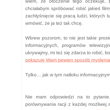
wiem, że otoczenie tego oczekuje,
chciałabym spróbować robić jakieś fil
zachłyśnięcie się pracą ludzi, których l
wmówić, że ja też tak chcę.
Wbrew pozorom, to nie jest takie prost
informacyjnych, programów telewiz
ukrywajmy, mi też się zdarza to robić, b
pokazuję Wam pewien sposób myślenia
Tylko… jak w tym natłoku informacyjny
Nie mam odpowiedzi na to pytanie.
porównywania racji z każdej możliwej st