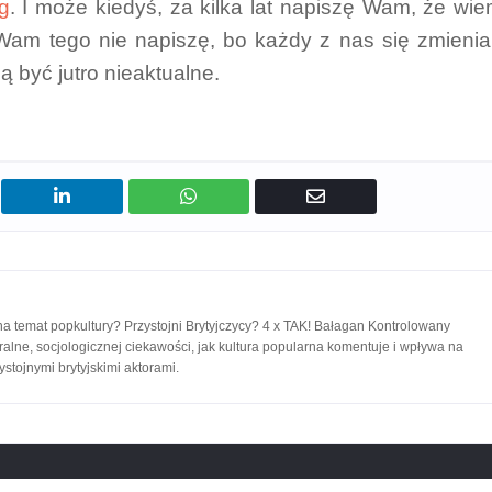
g
. I może kiedyś, za kilka lat napiszę Wam, że wi
Wam tego nie napiszę, bo każdy z nas się zmienia
ą być jutro nieaktualne.
 temat popkultury? Przystojni Brytyjczycy? 4 x TAK! Bałagan Kontrolowany
ralne, socjologicznej ciekawości, jak kultura popularna komentuje i wpływa na
stojnymi brytyjskimi aktorami.