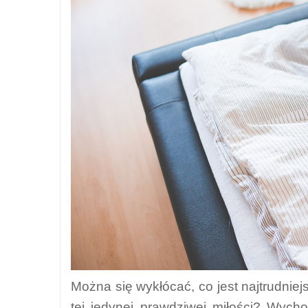
Można się wykłócać, co jest najtrudniej
tej jedynej prawdziwej miłości? Wych