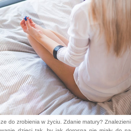
sze do zrobienia w życiu. Zdanie matury? Znalezien
owanie dzieci tak, by jak dorosną nie miały do n