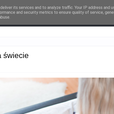
ności
eliver its services and to analyze traffic. Your IP address and 
ormance and security metrics to ensure quality of service, gen
abuse.
pkulturalne zapiski
Przemyślenia
O mnie
Współpraca
a świecie