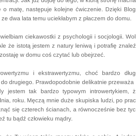
tracji. Jak już dojdę do tego, w którą stronę mach
ę o matę, następuje kolejne ćwiczenie. Dzięki Blo
e ze dwa lata temu uciekłabym z płaczem do domu.
wielbiam ciekawostki z psychologii i socjologii. Wo
le że istotą jestem z natury leniwą i potrafię znale
zostaję w domu coś czytać lub obejrzeć.
rowertyzmu i ekstrawertyzmu, choć bardzo dług
 do drugiego. Prawdopodobnie delikatnie przeważa
dy jestem tak bardzo typowym introwertykiem, 
nia, roku. Męczą mnie duże skupiska ludzi, po pra
nąć się czterech ścianach, a równocześnie bez ty
 weź tu bądź człowieku mądry.