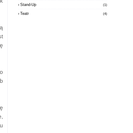
ak
Stand-Up
(1)
Teatr
(4)
są
st
ię
go
ób
sę
e,
tu