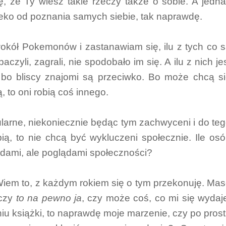
ę, że Ty wiesz takie rzeczy także o sobie. A jedn
leko od poznania samych siebie, tak naprawdę.
wokół Pokemonów i zastanawiam się, ilu z tych co 
czyli, zagrali, nie spodobało im się. A ilu z nich je
bo bliscy znajomi są przeciwko. Bo może chcą s
, to oni robią coś innego.
pularne, niekoniecznie będąc tym zachwyceni i do te
ią, to nie chcą być wykluczeni społecznie. Ile os
lądami, ale poglądami społeczności?
iem to, z każdym rokiem się o tym przekonuję. Ma
 czy
to na pewno ja
, czy może coś, co mi się wydaj
niu książki, to naprawdę moje marzenie, czy po pros