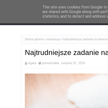
O mnie
Zacznij tutaj
Kontakt i współpraca
Polityka Prywat
This site uses cookies from Google to d
are shared with Google along with perf
statistics, and to detect and address 
Recenzje
Po
Strona główna
motywacja
Najtrudniejsze zadanie na świecie
Najtrudniejsze zadanie n
Agata
poniedziałek, sierpnia 01, 2016