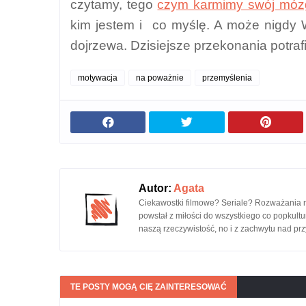
czytamy, tego
czym karmimy swój móz
kim jestem i co myślę. A może nigdy 
dojrzewa. Dzisiejsze przekonania potrafi
motywacja
na poważnie
przemyślenia
Autor:
Agata
Ciekawostki filmowe? Seriale? Rozważania na
powstał z miłości do wszystkiego co popkultu
naszą rzeczywistość, no i z zachwytu nad przy
TE POSTY MOGĄ CIĘ ZAINTERESOWAĆ