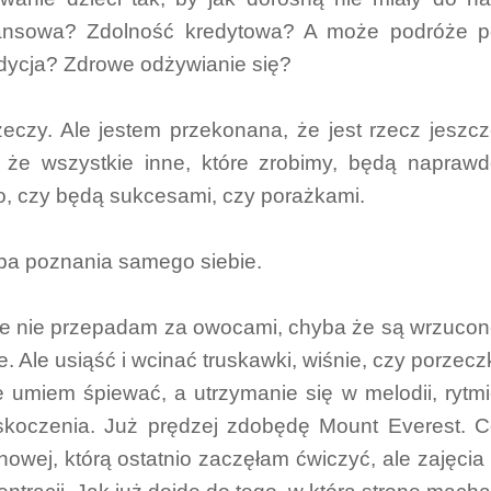
finansowa? Zdolność kredytowa? A może podróże 
ndycja? Zdrowe odżywianie się?
rzeczy. Ale jestem przekonana, że jest rzecz jeszc
i, że wszystkie inne, które zrobimy, będą napraw
o, czy będą sukcesami, czy porażkami.
róba poznania samego siebie.
 że nie przepadam za owocami, chyba że są wrzuco
. Ale usiąść i wcinać truskawki, wiśnie, czy porzecz
 umiem śpiewać, a utrzymanie się w melodii, rytm
skoczenia. Już prędzej zdobędę Mount Everest. 
owej, którą ostatnio zaczęłam ćwiczyć, ale zajęcia