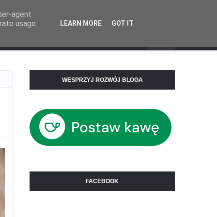
user-agent
erate usage
LEARN MORE
GOT IT
Mega Menu
WESPRZYJ ROZWÓJ BLOGA
FACEBOOK