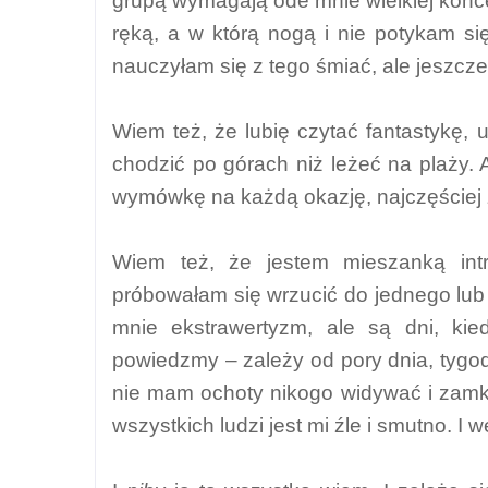
grupą wymagają ode mnie wielkiej koncen
ręką, a w którą nogą i nie potykam si
nauczyłam się z tego śmiać, ale jeszcz
Wiem też, że lubię czytać fantastykę, u
chodzić po górach niż leżeć na plaży. A
wymówkę na każdą okazję, najczęściej 
Wiem też, że jestem mieszanką int
próbowałam się wrzucić do jednego lub
mnie ekstrawertyzm, ale są dni, kie
powiedzmy – zależy od pory dnia, tygod
nie mam ochoty nikogo widywać i zamk
wszystkich ludzi jest mi źle i smutno. I