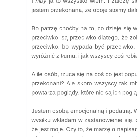
I
niby
ja to wszystko wiem. I założę si
jestem przekonana, że oboje stoimy da
Bo patrzę choćby na to, co dzieje się 
przeciwko, są przeciwko dlatego, że zoba
przeciwko, bo wypada być przeciwko, 
wyróżnić z tłumu, i jak wszyscy coś robią
A ile osób, rzuca się na coś co jest po
przekonani? Ale skoro wszyscy tak rob
powtarza poglądy, które nie są ich pog
Jestem osobą emocjonalną i podatną. W
wysiłku wkładam w zastanowienie się,
że jest moje. Czy to, że marzę o napisa