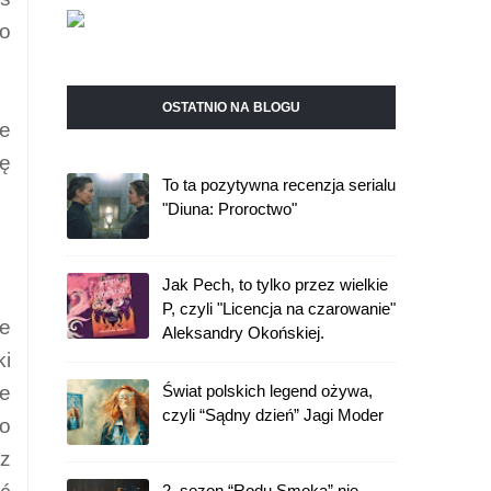
po
OSTATNIO NA BLOGU
ze
dę
To ta pozytywna recenzja serialu
"Diuna: Proroctwo"
Jak Pech, to tylko przez wielkie
P, czyli "Licencja na czarowanie"
ne
Aleksandry Okońskiej.
ki
ie
Świat polskich legend ożywa,
czyli “Sądny dzień” Jagi Moder
Co
 z
2. sezon “Rodu Smoka” nie