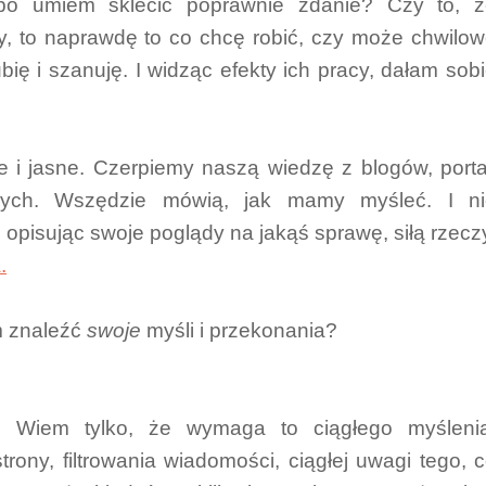
 bo umiem sklecić poprawnie zdanie? Czy to, ż
my, to naprawdę to co chcę robić, czy może chwilo
ubię i szanuję. I widząc efekty ich pracy, dałam sob
e i jasne. Czerpiemy naszą wiedzę z blogów, porta
yjnych. Wszędzie mówią, jak mamy myśleć. I ni
o opisując swoje poglądy na jakąś sprawę, siłą rzecz
.
m znaleźć
swoje
myśli i przekonania?
 Wiem tylko, że wymaga to ciągłego myślenia
rony, filtrowania wiadomości, ciągłej uwagi tego, 