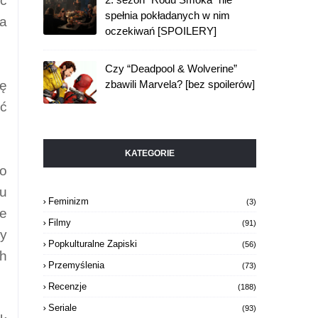
ać
spełnia pokładanych w nim
ga
oczekiwań [SPOILERY]
Czy “Deadpool & Wolverine”
lę
zbawili Marvela? [bez spoilerów]
źć
KATEGORIE
o
 u
Feminizm
(3)
że
Filmy
(91)
cy
Popkulturalne Zapiski
(56)
ch
Przemyślenia
(73)
Recenzje
(188)
Seriale
(93)