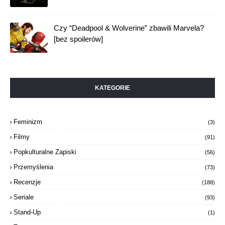
Czy “Deadpool & Wolverine” zbawili Marvela?
[bez spoilerów]
KATEGORIE
Feminizm
(3)
Filmy
(91)
Popkulturalne Zapiski
(56)
Przemyślenia
(73)
Recenzje
(188)
Seriale
(93)
Stand-Up
(1)