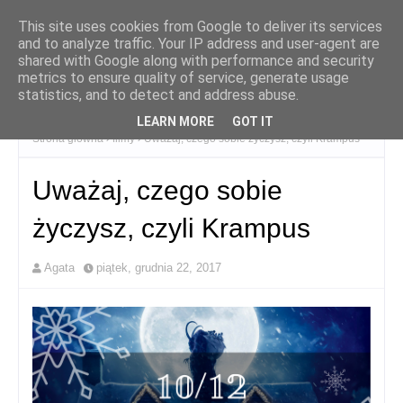
This site uses cookies from Google to deliver its services
and to analyze traffic. Your IP address and user-agent are
shared with Google along with performance and security
metrics to ensure quality of service, generate usage
statistics, and to detect and address abuse.
LEARN MORE
GOT IT
Strona główna
filmy
Uważaj, czego sobie życzysz, czyli Krampus
Uważaj, czego sobie
życzysz, czyli Krampus
Agata
piątek, grudnia 22, 2017