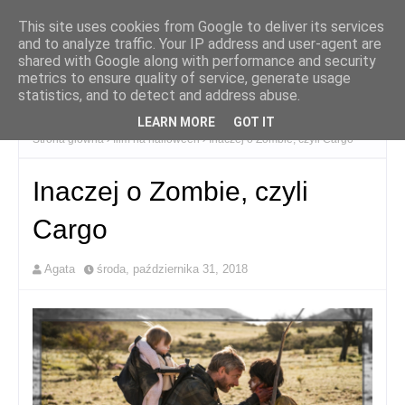
This site uses cookies from Google to deliver its services
and to analyze traffic. Your IP address and user-agent are
shared with Google along with performance and security
metrics to ensure quality of service, generate usage
statistics, and to detect and address abuse.
LEARN MORE
GOT IT
Strona główna
film na halloween
Inaczej o Zombie, czyli Cargo
Inaczej o Zombie, czyli
Cargo
Agata
środa, października 31, 2018