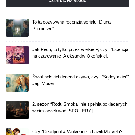
OSTATNIO NA BLOGU
To ta pozytywna recenzja serialu "Diuna:
Proroctwo"
Jak Pech, to tylko przez wielkie P, czyli "Licencja
na czarowanie" Aleksandry Okońskiej.
Świat polskich legend ożywa, czyli “Sądny dzień”
Jagi Moder
2. sezon “Rodu Smoka” nie spełnia pokładanych
w nim oczekiwań [SPOILERY]
Czy “Deadpool & Wolverine” zbawili Marvela?