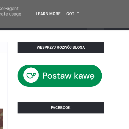
user-agent
erate usage
LEARN MORE
GOT IT
Mega Menu
WESPRZYJ ROZWÓJ BLOGA
FACEBOOK