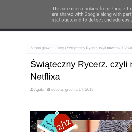
O mnie
Zacznij tutaj
Kontakt i współpraca
Polityka Prywat
This site uses cookies from Google to d
are shared with Google along with perf
statistics, and to detect and address 
Recenzje
Po
Strona główna
filmy
Świąteczny Rycerz, czyli nawet w XIV wi
Świąteczny Rycerz, czyli
Netflixa
Agata
sobota, grudnia 14, 2019