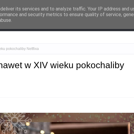
ności
eliver its services and to analyze traffic. Your IP address and 
ormance and security metrics to ensure quality of service, gen
abuse.
pkulturalne zapiski
Przemyślenia
O mnie
Współpraca
eku pokochaliby Netflixa
 nawet w XIV wieku pokochaliby