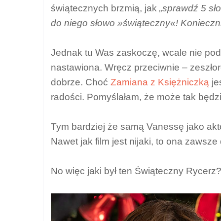
świątecznych brzmią, jak
„sprawdź 5 sło
do niego słowo »świąteczny«! Konieczni
Jednak tu Was zaskoczę, wcale nie po
nastawiona. Wręcz przeciwnie – zeszł
dobrze. Choć
Zamiana z Księżniczką
je
radości. Pomyślałam, że może tak będzi
Tym bardziej że samą Vanessę jako akt
Nawet jak film jest nijaki, to ona zawsze 
No więc jaki był ten Świąteczny Rycerz