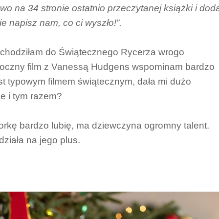
wo na 34 stronie ostatnio przeczytanej książki i doda
e napisz nam, co ci wyszło!”.
dchodziłam do Świątecznego Rycerza wrogo
oroczny film z Vanessą Hudgens wspominam bardzo
st typowym filmem świątecznym, dała mi dużo
e i tym razem?
orkę bardzo lubię, ma dziewczyna ogromny talent.
działa na jego plus.
?