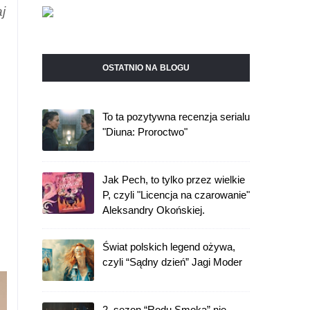
j
OSTATNIO NA BLOGU
To ta pozytywna recenzja serialu
"Diuna: Proroctwo"
Jak Pech, to tylko przez wielkie
P, czyli "Licencja na czarowanie"
Aleksandry Okońskiej.
Świat polskich legend ożywa,
czyli “Sądny dzień” Jagi Moder
2. sezon “Rodu Smoka” nie