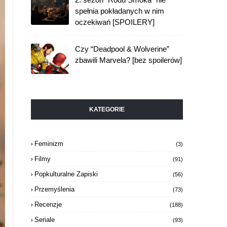
spełnia pokładanych w nim
oczekiwań [SPOILERY]
Czy “Deadpool & Wolverine”
zbawili Marvela? [bez spoilerów]
KATEGORIE
Feminizm
(3)
Filmy
(91)
Popkulturalne Zapiski
(56)
Przemyślenia
(73)
Recenzje
(188)
Seriale
(93)