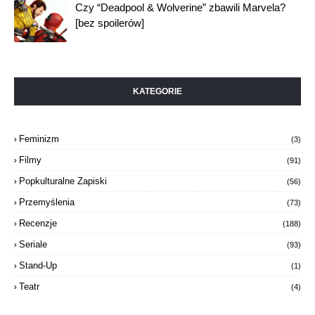
Czy “Deadpool & Wolverine” zbawili Marvela?
[bez spoilerów]
KATEGORIE
Feminizm
(3)
Filmy
(91)
Popkulturalne Zapiski
(56)
Przemyślenia
(73)
Recenzje
(188)
Seriale
(93)
Stand-Up
(1)
Teatr
(4)