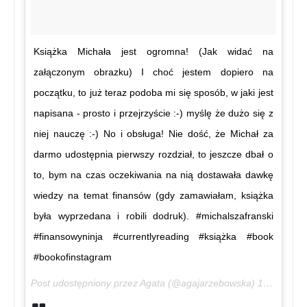
Książka Michała jest ogromna! (Jak widać na
załączonym obrazku) I choć jestem dopiero na
początku, to już teraz podoba mi się sposób, w jaki jest
napisana - prosto i przejrzyście :-) myślę że dużo się z
niej nauczę :-) No i obsługa! Nie dość, że Michał za
darmo udostępnia pierwszy rozdział, to jeszcze dbał o
to, bym na czas oczekiwania na nią dostawała dawkę
wiedzy na temat finansów (gdy zamawiałam, książka
była wyprzedana i robili dodruk). #michalszafranski
#finansowyninja #currentlyreading #książka #book
#bookofinstagram
Post udostępniony przez Agata (@agajarzebowska)
15 Lip, 2017 o 1:29 PDT